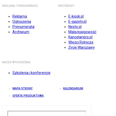
REKLAMA I PRENUMERATA
PARTNERZY
Reklama
E-kiosk.pl
Ogłoszenia
E-gazety.pl
Prenumerata
Nexto.pl
Archiwum
Mała księgowość
Kancelarierp.pl
Wieści Rolnicze
Życie Warszawy
NASZE WYDARZENIA
Szkolenia i konferencje
MAPA STRONY
KALENDARIUM
OFERTA PRODUKTOWA