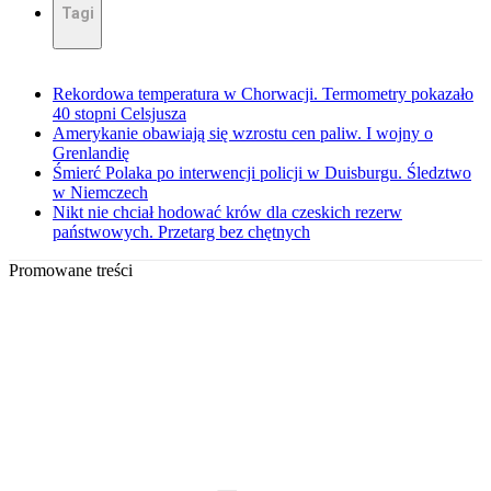
Tagi
Rekordowa temperatura w Chorwacji. Termometry pokazało
40 stopni Celsjusza
Amerykanie obawiają się wzrostu cen paliw. I wojny o
Grenlandię
Śmierć Polaka po interwencji policji w Duisburgu. Śledztwo
w Niemczech
Nikt nie chciał hodować krów dla czeskich rezerw
państwowych. Przetarg bez chętnych
Promowane treści