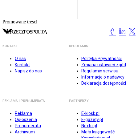
Promowane treści
KONTAKT
REGULAMIN
O nas
Polityka Prywatności
Kontakt
Zmiana ustawień zgód
Napisz do nas
Regulamin serwisu
Informacje o nadawcy
Deklaracja dostępności
REKLAMA I PRENUMERATA
PARTNERZY
Reklama
E-kiosk.pl
Ogłoszenia
E-gazety.pl
Prenumerata
Nexto.pl
Archiwum
Mała księgowość
Kancelarierp.pl