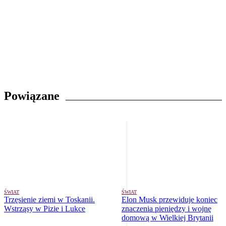
Powiązane
ŚWIAT
ŚWIAT
Trzęsienie ziemi w Toskanii.
Elon Musk przewiduje koniec
Wstrząsy w Pizie i Lukce
znaczenia pieniędzy i wojnę
domową w Wielkiej Brytanii