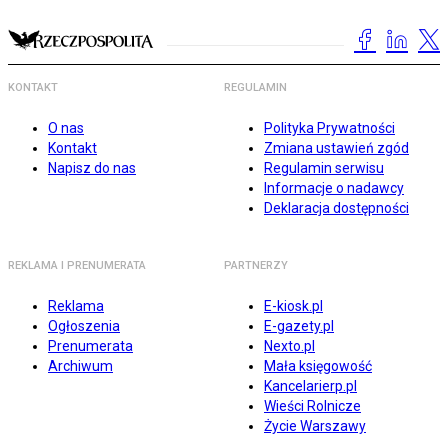
KONTAKT
REGULAMIN
O nas
Polityka Prywatności
Kontakt
Zmiana ustawień zgód
Napisz do nas
Regulamin serwisu
Informacje o nadawcy
Deklaracja dostępności
REKLAMA I PRENUMERATA
PARTNERZY
Reklama
E-kiosk.pl
Ogłoszenia
E-gazety.pl
Prenumerata
Nexto.pl
Archiwum
Mała księgowość
Kancelarierp.pl
Wieści Rolnicze
Życie Warszawy