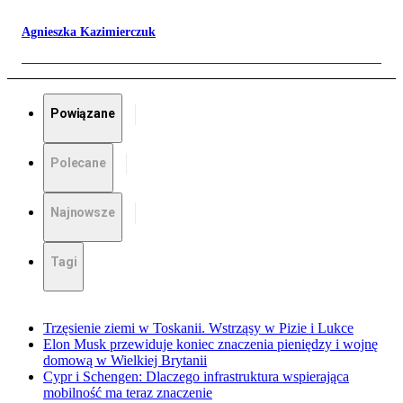
Agnieszka Kazimierczuk
Powiązane
Polecane
Najnowsze
Tagi
Trzęsienie ziemi w Toskanii. Wstrząsy w Pizie i Lukce
Elon Musk przewiduje koniec znaczenia pieniędzy i wojnę
domową w Wielkiej Brytanii
Cypr i Schengen: Dlaczego infrastruktura wspierająca
mobilność ma teraz znaczenie