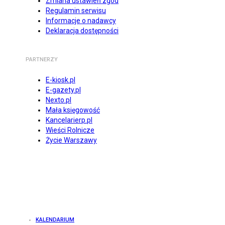
Zmiana ustawień zgód
Regulamin serwisu
Informacje o nadawcy
Deklaracja dostępności
PARTNERZY
E-kiosk.pl
E-gazety.pl
Nexto.pl
Mała księgowość
Kancelarierp.pl
Wieści Rolnicze
Życie Warszawy
KALENDARIUM