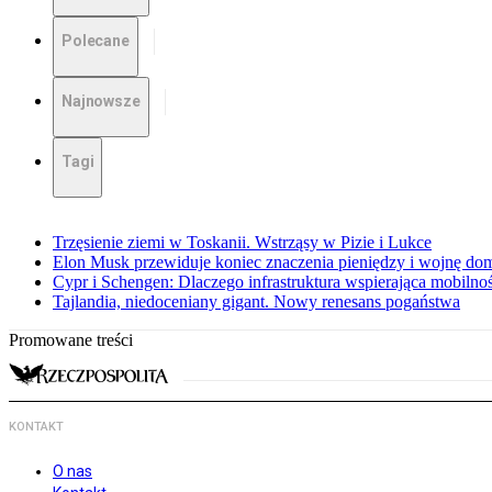
Polecane
Najnowsze
Tagi
Trzęsienie ziemi w Toskanii. Wstrząsy w Pizie i Lukce
Elon Musk przewiduje koniec znaczenia pieniędzy i wojnę do
Cypr i Schengen: Dlaczego infrastruktura wspierająca mobilno
Tajlandia, niedoceniany gigant. Nowy renesans pogaństwa
Promowane treści
KONTAKT
O nas