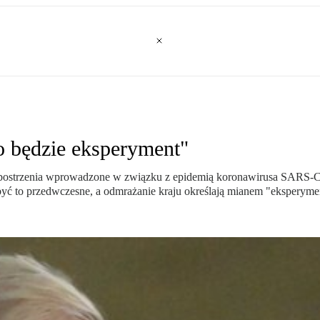
o będzie eksperyment"
 obostrzenia wprowadzone w związku z epidemią koronawirusa SARS-Co
ć to przedwczesne, a odmrażanie kraju określają mianem "eksperyment