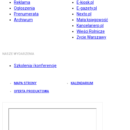
Reklama
E-kiosk.pl
Ogłoszenia
E-gazety.pl
Prenumerata
Nexto.pl
Archiwum
Mała księgowość
Kancelarierp.pl
Wieści Rolnicze
Życie Warszawy
NASZE WYDARZENIA
Szkolenia i konferencje
MAPA STRONY
KALENDARIUM
OFERTA PRODUKTOWA