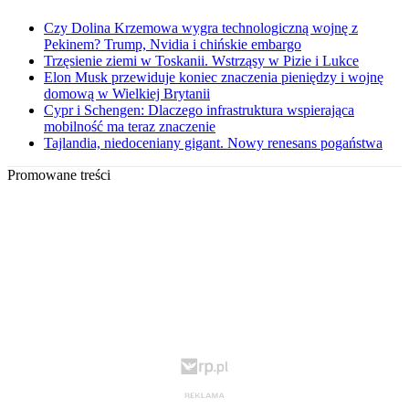
Czy Dolina Krzemowa wygra technologiczną wojnę z
Pekinem? Trump, Nvidia i chińskie embargo
Trzęsienie ziemi w Toskanii. Wstrząsy w Pizie i Lukce
Elon Musk przewiduje koniec znaczenia pieniędzy i wojnę
domową w Wielkiej Brytanii
Cypr i Schengen: Dlaczego infrastruktura wspierająca
mobilność ma teraz znaczenie
Tajlandia, niedoceniany gigant. Nowy renesans pogaństwa
Promowane treści