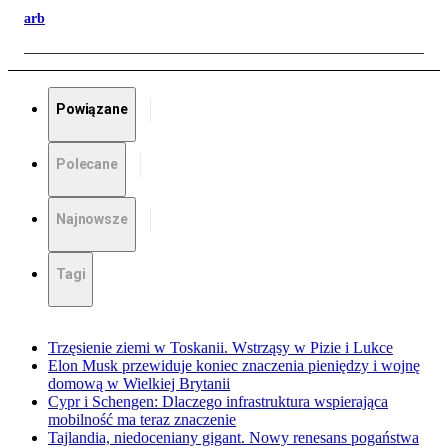
arb
Powiązane
Polecane
Najnowsze
Tagi
Trzęsienie ziemi w Toskanii. Wstrząsy w Pizie i Lukce
Elon Musk przewiduje koniec znaczenia pieniędzy i wojnę
domową w Wielkiej Brytanii
Cypr i Schengen: Dlaczego infrastruktura wspierająca
mobilność ma teraz znaczenie
Tajlandia, niedoceniany gigant. Nowy renesans pogaństwa