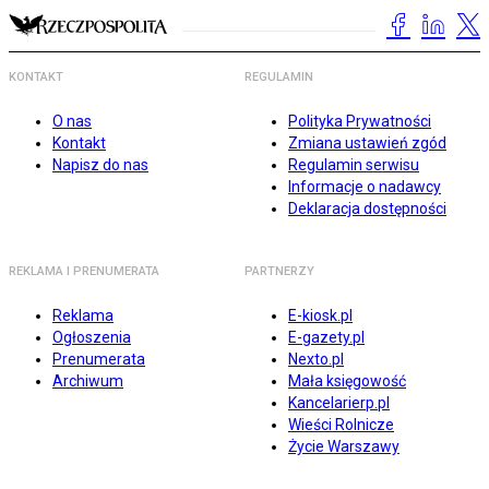
KONTAKT
REGULAMIN
O nas
Polityka Prywatności
Kontakt
Zmiana ustawień zgód
Napisz do nas
Regulamin serwisu
Informacje o nadawcy
Deklaracja dostępności
REKLAMA I PRENUMERATA
PARTNERZY
Reklama
E-kiosk.pl
Ogłoszenia
E-gazety.pl
Prenumerata
Nexto.pl
Archiwum
Mała księgowość
Kancelarierp.pl
Wieści Rolnicze
Życie Warszawy