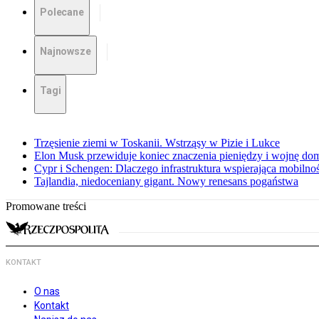
Polecane
Najnowsze
Tagi
Trzęsienie ziemi w Toskanii. Wstrząsy w Pizie i Lukce
Elon Musk przewiduje koniec znaczenia pieniędzy i wojnę do
Cypr i Schengen: Dlaczego infrastruktura wspierająca mobilno
Tajlandia, niedoceniany gigant. Nowy renesans pogaństwa
Promowane treści
KONTAKT
O nas
Kontakt