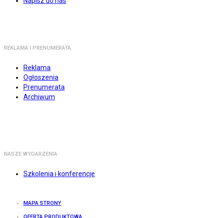
Napisz do nas
REKLAMA I PRENUMERATA
Reklama
Ogłoszenia
Prenumerata
Archiwum
NASZE WYDARZENIA
Szkolenia i konferencje
MAPA STRONY
OFERTA PRODUKTOWA