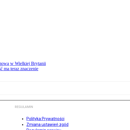
mową w Wielkiej Brytanii
ść ma teraz znaczenie
REGULAMIN
Polityka Prywatności
Zmiana ustawień zgód