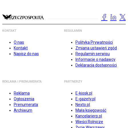
KONTAKT
REGULAMIN
O nas
Polityka Prywatności
Kontakt
Zmiana ustawień zgód
Napisz do nas
Regulamin serwisu
Informacje o nadawcy
Deklaracja dostępności
REKLAMA I PRENUMERATA
PARTNERZY
Reklama
E-kiosk.pl
Ogłoszenia
E-gazety.pl
Prenumerata
Nexto.pl
Archiwum
Mała księgowość
Kancelarierp.pl
Wieści Rolnicze
Życie Warszawy