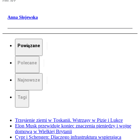
Foto: AFP
Anna Słojewska
Powiązane
Polecane
Najnowsze
Tagi
Trzęsienie ziemi w Toskanii. Wstrząsy w Pizie i Lukce
Elon Musk przewiduje koniec znaczenia pieniędzy i wojnę
domową w Wielkiej Brytanii
Cypr i Schengen: Dlaczego infrastruktura wspierająca