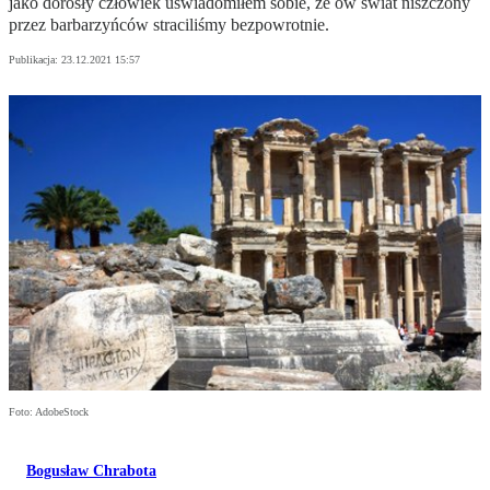
jako dorosły człowiek uświadomiłem sobie, że ów świat niszczony
przez barbarzyńców straciliśmy bezpowrotnie.
Publikacja:
23.12.2021 15:57
Foto: AdobeStock
Bogusław Chrabota