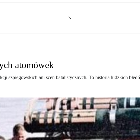
onych atomówek
i szpiegowskich ani scen batalistycznych. To historia ludzkich błęd