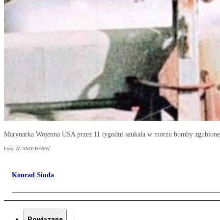
Marynarka Wojenna USA przez 11 tygodni szukała w morzu bomby zgubionej po
Foto: ALAMY/BE&W
Konrad Siuda
Powiązane