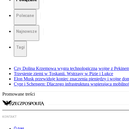
Polecane
Najnowsze
Tagi
Czy Dolina Krzemowa wygra technologiczną wojnę z Pekinem?
Trzęsienie ziemi w Toskanii. Wstrząsy w Pizie i Lukce
Elon Musk przewiduje koniec znaczenia pieniędzy i wojnę do
Cypr i Schengen: Dlaczego infrastruktura wspierająca mobilno
Promowane treści
KONTAKT
O nas