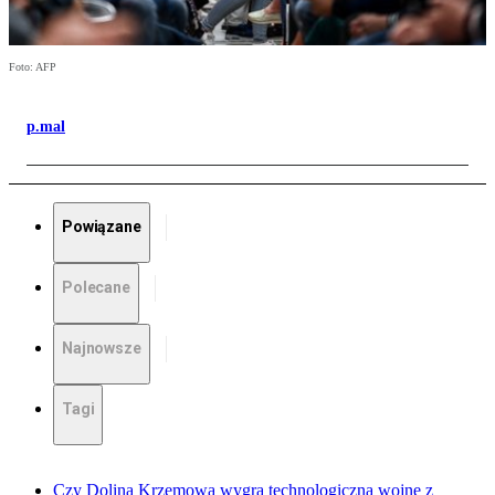
Foto: AFP
p.mal
Powiązane
Polecane
Najnowsze
Tagi
Czy Dolina Krzemowa wygra technologiczną wojnę z