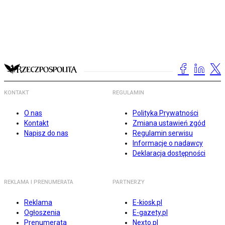
KONTAKT
REGULAMIN
O nas
Polityka Prywatności
Kontakt
Zmiana ustawień zgód
Napisz do nas
Regulamin serwisu
Informacje o nadawcy
Deklaracja dostępności
REKLAMA I PRENUMERATA
PARTNERZY
Reklama
E-kiosk.pl
Ogłoszenia
E-gazety.pl
Prenumerata
Nexto.pl