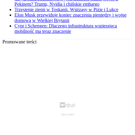
Pekinem? Trump, Nvidia i chińskie embargo
Trzęsienie ziemi w Toskanii. Wstrząsy w Pizie i Lukce
Elon Musk przewiduje koniec znaczenia pieniędzy i wojnę
domową w Wielkiej Brytanii
Cypr i Schengen: Dlaczego infrastruktura wspierająca
mobilność ma teraz znaczenie
Promowane treści