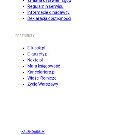
Zmiana ustawień zgód
Regulamin serwisu
Informacje o nadawcy
Deklaracja dostępności
PARTNERZY
E-kiosk.pl
E-gazety.pl
Nexto.pl
Mała księgowość
Kancelarierp.pl
Wieści Rolnicze
Życie Warszawy
KALENDARIUM