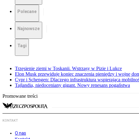
Polecane
Najnowsze
Tagi
Trzęsienie ziemi w Toskanii. Wstrząsy w Pizie i Lukce
Elon Musk przewiduje koniec znaczenia pieniędzy i wojnę do
Cypr i Schengen: Dlaczego infrastruktura wspierająca mobilno
Tajlandia, niedoceniany gigant. Nowy renesans pogaństwa
Promowane treści
KONTAKT
O nas