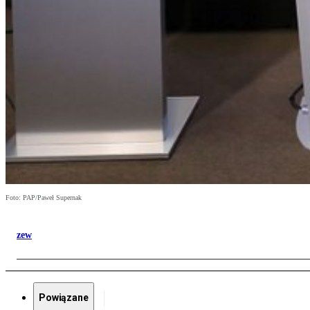
Foto: PAP/Paweł Supernak
zew
Powiązane