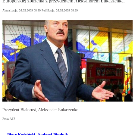
Europejskiej zbliżenia z prezydentem Aleksandrem Łukaszenką.
Aktualizacja:
26.02.2009 08:39
Publikacja:
26.02.2009 08:29
Prezydent Białorusi, Aleksander Łukaszenko
Foto: AFP
Piotr Kościński
,
Andrzej Pisalnik