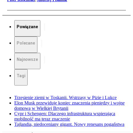
Powiązane
Polecane
Najnowsze
Tagi
Trzęsienie ziemi w Toskanii. Wstrząsy w Pizie i Lukce
Elon Musk przewiduje koniec znaczenia pieniędzy i wojnę
domową w Wielkiej Brytanii
Cypr i Schengen: Dlaczego infrastruktura wspierająca
mobilność ma teraz znaczenie
Tajlandia, niedoceniany gigant. Nowy renesans pogaństwa