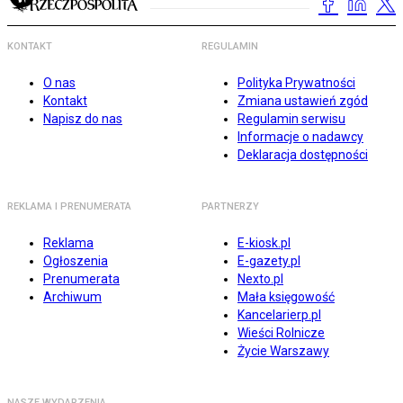
KONTAKT
REGULAMIN
O nas
Polityka Prywatności
Kontakt
Zmiana ustawień zgód
Napisz do nas
Regulamin serwisu
Informacje o nadawcy
Deklaracja dostępności
REKLAMA I PRENUMERATA
PARTNERZY
Reklama
E-kiosk.pl
Ogłoszenia
E-gazety.pl
Prenumerata
Nexto.pl
Archiwum
Mała księgowość
Kancelarierp.pl
Wieści Rolnicze
Życie Warszawy
NASZE WYDARZENIA