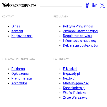
KONTAKT
REGULAMIN
O nas
Polityka Prywatności
Kontakt
Zmiana ustawień zgód
Napisz do nas
Regulamin serwisu
Informacje o nadawcy
Deklaracja dostępności
REKLAMA I PRENUMERATA
PARTNERZY
Reklama
E-kiosk.pl
Ogłoszenia
E-gazety.pl
Prenumerata
Nexto.pl
Archiwum
Mała księgowość
Kancelarierp.pl
Wieści Rolnicze
Życie Warszawy