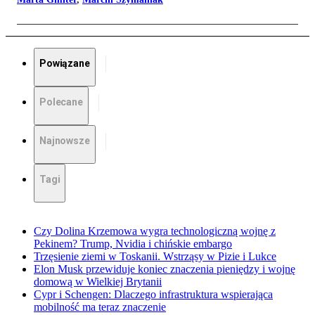
Powiązane
Polecane
Najnowsze
Tagi
Czy Dolina Krzemowa wygra technologiczną wojnę z
Pekinem? Trump, Nvidia i chińskie embargo
Trzęsienie ziemi w Toskanii. Wstrząsy w Pizie i Lukce
Elon Musk przewiduje koniec znaczenia pieniędzy i wojnę
domową w Wielkiej Brytanii
Cypr i Schengen: Dlaczego infrastruktura wspierająca
mobilność ma teraz znaczenie