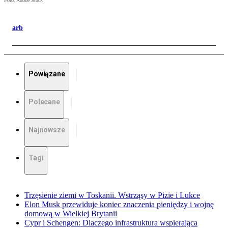
Foto: Adobe Stock
arb
Powiązane
Polecane
Najnowsze
Tagi
Trzęsienie ziemi w Toskanii. Wstrząsy w Pizie i Lukce
Elon Musk przewiduje koniec znaczenia pieniędzy i wojnę
domową w Wielkiej Brytanii
Cypr i Schengen: Dlaczego infrastruktura wspierająca