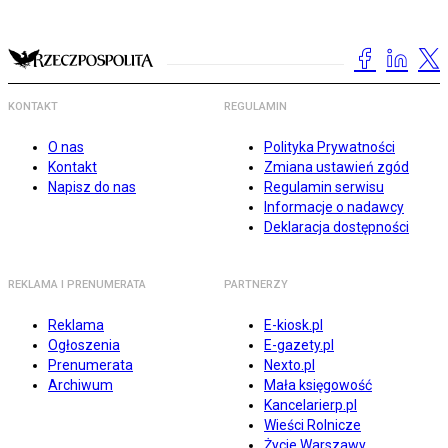
KONTAKT
REGULAMIN
O nas
Polityka Prywatności
Kontakt
Zmiana ustawień zgód
Napisz do nas
Regulamin serwisu
Informacje o nadawcy
Deklaracja dostępności
REKLAMA I PRENUMERATA
PARTNERZY
Reklama
E-kiosk.pl
Ogłoszenia
E-gazety.pl
Prenumerata
Nexto.pl
Archiwum
Mała księgowość
Kancelarierp.pl
Wieści Rolnicze
Życie Warszawy