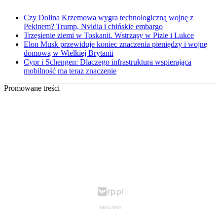
Czy Dolina Krzemowa wygra technologiczną wojnę z
Pekinem? Trump, Nvidia i chińskie embargo
Trzęsienie ziemi w Toskanii. Wstrząsy w Pizie i Lukce
Elon Musk przewiduje koniec znaczenia pieniędzy i wojnę
domową w Wielkiej Brytanii
Cypr i Schengen: Dlaczego infrastruktura wspierająca
mobilność ma teraz znaczenie
Promowane treści