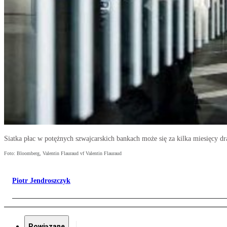
Siatka płac w potężnych szwajcarskich bankach może się za kilka miesięcy dr
Foto: Bloomberg, Valentin Flauraud vf Valentin Flauraud
Piotr Jendroszczyk
Powiązane