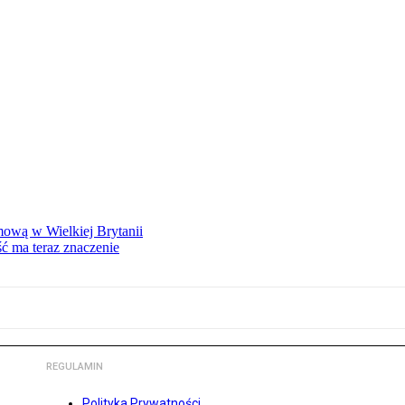
mową w Wielkiej Brytanii
ść ma teraz znaczenie
REGULAMIN
Polityka Prywatności