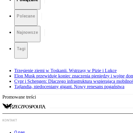
Polecane
Najnowsze
Tagi
Trzęsienie ziemi w Toskanii. Wstrząsy w Pizie i Lukce
Elon Musk przewiduje koniec znaczenia pieniędzy i wojnę do
Cypr i Schengen: Dlaczego infrastruktura wspierająca mobilno
Tajlandia, niedoceniany gigant. Nowy renesans pogaństwa
Promowane treści
KONTAKT
O nas