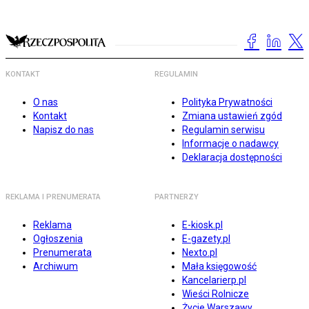
KONTAKT
REGULAMIN
O nas
Polityka Prywatności
Kontakt
Zmiana ustawień zgód
Napisz do nas
Regulamin serwisu
Informacje o nadawcy
Deklaracja dostępności
REKLAMA I PRENUMERATA
PARTNERZY
Reklama
E-kiosk.pl
Ogłoszenia
E-gazety.pl
Prenumerata
Nexto.pl
Archiwum
Mała księgowość
Kancelarierp.pl
Wieści Rolnicze
Życie Warszawy