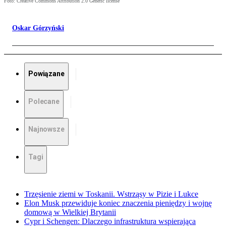
Foto: Creative Commons Attribution 2.0 Generic license
Oskar Górzyński
Powiązane
Polecane
Najnowsze
Tagi
Trzęsienie ziemi w Toskanii. Wstrząsy w Pizie i Lukce
Elon Musk przewiduje koniec znaczenia pieniędzy i wojnę
domową w Wielkiej Brytanii
Cypr i Schengen: Dlaczego infrastruktura wspierająca