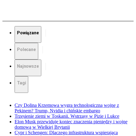
Powiązane
Polecane
Najnowsze
Tagi
Czy Dolina Krzemowa wygra technologiczną wojnę z
Pekinem? Trump, Nvidia i chińskie embargo
Trzęsienie ziemi w Toskanii. Wstrząsy w Pizie i Lukce
Elon Musk przewiduje koniec znaczenia pieniędzy i wojnę
domową w Wielkiej Brytanii
Cypr i Schengen: Dlaczego infrastruktura wspierająca