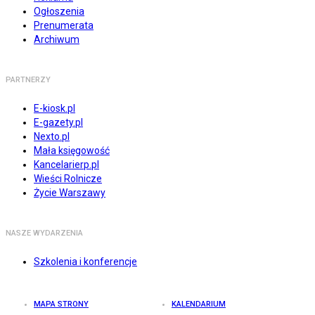
Ogłoszenia
Prenumerata
Archiwum
PARTNERZY
E-kiosk.pl
E-gazety.pl
Nexto.pl
Mała księgowość
Kancelarierp.pl
Wieści Rolnicze
Życie Warszawy
NASZE WYDARZENIA
Szkolenia i konferencje
MAPA STRONY
KALENDARIUM