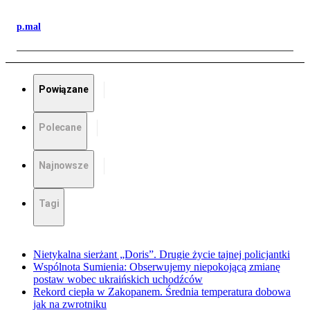
p.mal
Powiązane
Polecane
Najnowsze
Tagi
Nietykalna sierżant „Doris”. Drugie życie tajnej policjantki
Wspólnota Sumienia: Obserwujemy niepokojącą zmianę
postaw wobec ukraińskich uchodźców
Rekord ciepła w Zakopanem. Średnia temperatura dobowa
jak na zwrotniku