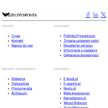
KONTAKT
REGULAMIN
O nas
Polityka Prywatności
Kontakt
Zmiana ustawień zgód
Napisz do nas
Regulamin serwisu
Informacje o nadawcy
Deklaracja dostępności
REKLAMA I PRENUMERATA
PARTNERZY
Reklama
E-kiosk.pl
Ogłoszenia
E-gazety.pl
Prenumerata
Nexto.pl
Archiwum
Mała księgowość
Kancelarierp.pl
Wieści Rolnicze
Życie Warszawy