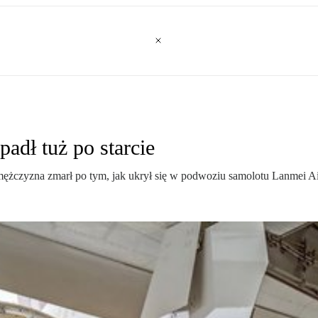
adł tuż po starcie
yzna zmarł po tym, jak ukrył się w podwoziu samolotu Lanmei Airli