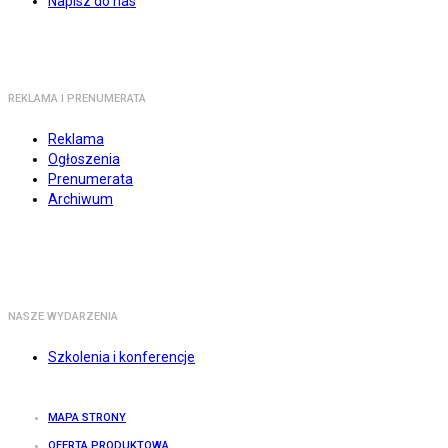
Napisz do nas
REKLAMA I PRENUMERATA
Reklama
Ogłoszenia
Prenumerata
Archiwum
NASZE WYDARZENIA
Szkolenia i konferencje
MAPA STRONY
OFERTA PRODUKTOWA