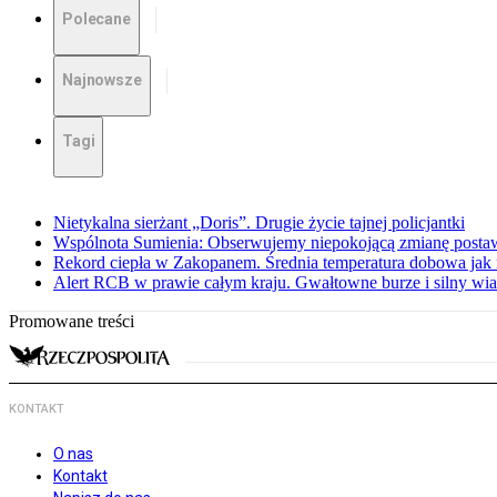
Polecane
Najnowsze
Tagi
Nietykalna sierżant „Doris”. Drugie życie tajnej policjantki
Wspólnota Sumienia: Obserwujemy niepokojącą zmianę posta
Rekord ciepła w Zakopanem. Średnia temperatura dobowa jak 
Alert RCB w prawie całym kraju. Gwałtowne burze i silny wia
Promowane treści
KONTAKT
O nas
Kontakt