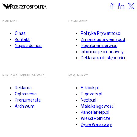
KONTAKT
REGULAMIN
O nas
Polityka Prywatności
Kontakt
Zmiana ustawień zgód
Napisz do nas
Regulamin serwisu
Informacje o nadawcy
Deklaracja dostępności
REKLAMA I PRENUMERATA
PARTNERZY
Reklama
E-kiosk.pl
Ogłoszenia
E-gazety.pl
Prenumerata
Nexto.pl
Archiwum
Mała księgowość
Kancelarierp.pl
Wieści Rolnicze
Życie Warszawy