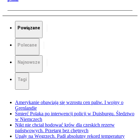
Powiązane
Polecane
Najnowsze
Tagi
Amerykanie obawiają się wzrostu cen paliw. I wojny o
Grenlandię
Śmierć Polaka po interwencji policji w Duisburgu. Śledztwo
w Niemczech
Nikt nie chciał hodować krów dla czeskich rezerw
państwowych. Przetarg bez chętnych
Upały na Węgrzech. Padł absolutny rekord temperatury