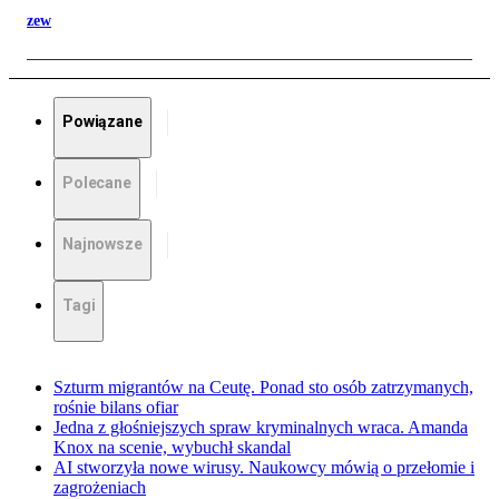
zew
Powiązane
Polecane
Najnowsze
Tagi
Szturm migrantów na Ceutę. Ponad sto osób zatrzymanych,
rośnie bilans ofiar
Jedna z głośniejszych spraw kryminalnych wraca. Amanda
Knox na scenie, wybuchł skandal
AI stworzyła nowe wirusy. Naukowcy mówią o przełomie i
zagrożeniach