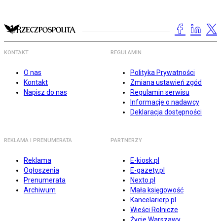
KONTAKT
REGULAMIN
O nas
Polityka Prywatności
Kontakt
Zmiana ustawień zgód
Napisz do nas
Regulamin serwisu
Informacje o nadawcy
Deklaracja dostępności
REKLAMA I PRENUMERATA
PARTNERZY
Reklama
E-kiosk.pl
Ogłoszenia
E-gazety.pl
Prenumerata
Nexto.pl
Archiwum
Mała księgowość
Kancelarierp.pl
Wieści Rolnicze
Życie Warszawy