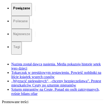
Powiązane
Polecane
Najnowsze
Tagi
Nazista został dawcą nasienia. Media pokazują historię setek
jego dzieci
Tokarczuk w prestiżowym zestawieniu. Powieść noblistki na
liście książek wszech czasów
„Wyrzucić nielegalnych”, „chcemy bezpieczeństwa”. Protest
mieszkańców Ceuty po szturmie migrantów
Szturm migrantów na Ceutę. Ponad sto osób zatrzymanych,
rośnie bilans ofiar
Promowane treści