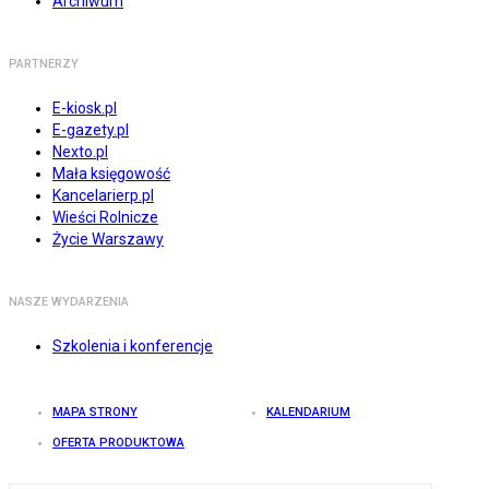
Archiwum
PARTNERZY
E-kiosk.pl
E-gazety.pl
Nexto.pl
Mała księgowość
Kancelarierp.pl
Wieści Rolnicze
Życie Warszawy
NASZE WYDARZENIA
Szkolenia i konferencje
MAPA STRONY
KALENDARIUM
OFERTA PRODUKTOWA