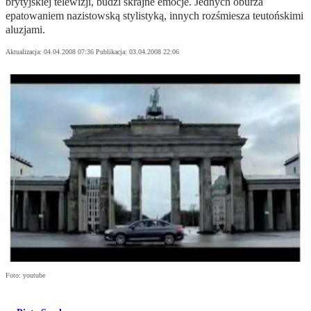
brytyjskiej telewizji, budzi skrajne emocje. Jednych oburza
epatowaniem nazistowską stylistyką, innych rozśmiesza teutońskimi
aluzjami.
Aktualizacja:
04.04.2008 07:36
Publikacja:
03.04.2008 22:06
Foto: youtube