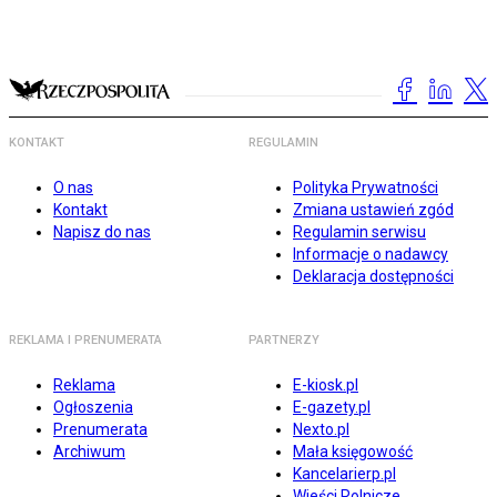
KONTAKT
REGULAMIN
O nas
Polityka Prywatności
Kontakt
Zmiana ustawień zgód
Napisz do nas
Regulamin serwisu
Informacje o nadawcy
Deklaracja dostępności
REKLAMA I PRENUMERATA
PARTNERZY
Reklama
E-kiosk.pl
Ogłoszenia
E-gazety.pl
Prenumerata
Nexto.pl
Archiwum
Mała księgowość
Kancelarierp.pl
Wieści Rolnicze