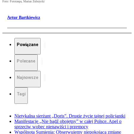
Foto: Fotorzepa, Marian Zubrzycki
Artur Bartkiewicz
Powiązane
Polecane
Najnowsze
Tagi
Nietykalna sierżant „Doris”. Drugie życie tajnej policjantki
Manifestacje „Nie bądź obojętny” w całej Polsce. Apel o
sprzeciw wobec nienawiści i przemocy
Wspólnota Sumienia: Obserwujemy niepokojącą zmianę