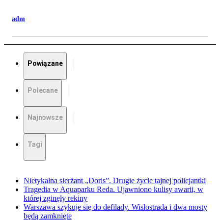
adm
Powiązane
Polecane
Najnowsze
Tagi
Nietykalna sierżant „Doris”. Drugie życie tajnej policjantki
Tragedia w Aquaparku Reda. Ujawniono kulisy awarii, w
której zginęły rekiny
Warszawa szykuje się do defilady. Wisłostrada i dwa mosty
będą zamknięte