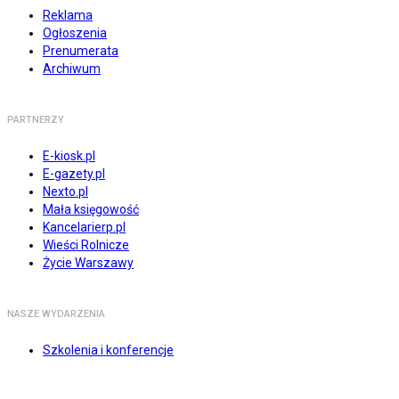
Reklama
Ogłoszenia
Prenumerata
Archiwum
PARTNERZY
E-kiosk.pl
E-gazety.pl
Nexto.pl
Mała księgowość
Kancelarierp.pl
Wieści Rolnicze
Życie Warszawy
NASZE WYDARZENIA
Szkolenia i konferencje