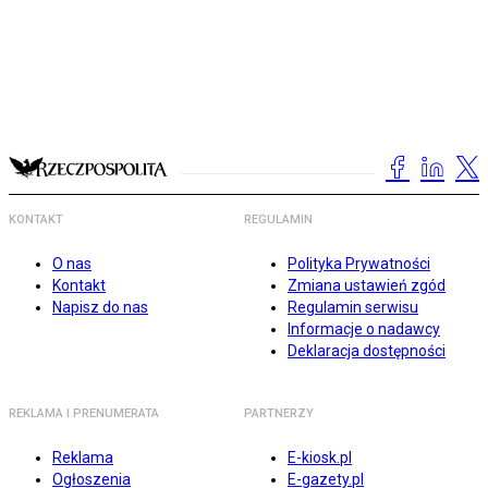
KONTAKT
REGULAMIN
O nas
Polityka Prywatności
Kontakt
Zmiana ustawień zgód
Napisz do nas
Regulamin serwisu
Informacje o nadawcy
Deklaracja dostępności
REKLAMA I PRENUMERATA
PARTNERZY
Reklama
E-kiosk.pl
Ogłoszenia
E-gazety.pl