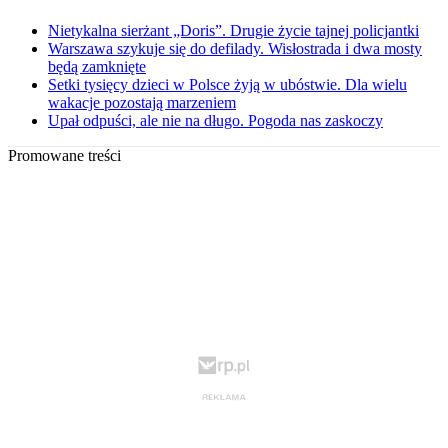
Nietykalna sierżant „Doris”. Drugie życie tajnej policjantki
Warszawa szykuje się do defilady. Wisłostrada i dwa mosty
będą zamknięte
Setki tysięcy dzieci w Polsce żyją w ubóstwie. Dla wielu
wakacje pozostają marzeniem
Upał odpuści, ale nie na długo. Pogoda nas zaskoczy
Promowane treści