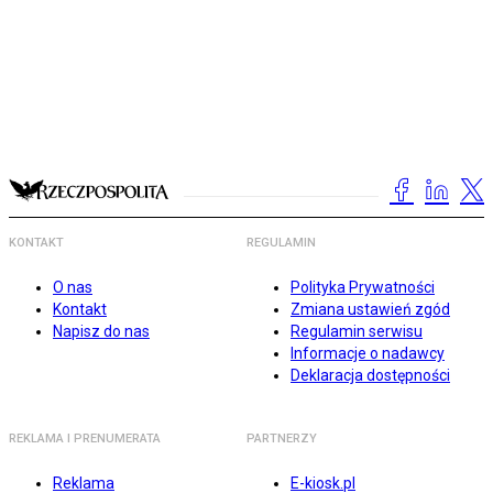
KONTAKT
REGULAMIN
O nas
Polityka Prywatności
Kontakt
Zmiana ustawień zgód
Napisz do nas
Regulamin serwisu
Informacje o nadawcy
Deklaracja dostępności
REKLAMA I PRENUMERATA
PARTNERZY
Reklama
E-kiosk.pl