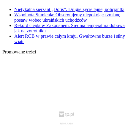
Nietykalna sierżant „Doris”. Drugie życie tajnej policjantki
Wspólnota Sumienia: Obserwujemy niepokojącą zmianę
postaw wobec ukraińskich uchodźców
Rekord ciepła w Zakopanem. Średnia temperatura dobowa
jak na zwrotniku
Alert RCB w prawie całym kraju. Gwałtowne burze i silny
wiatr
Promowane treści