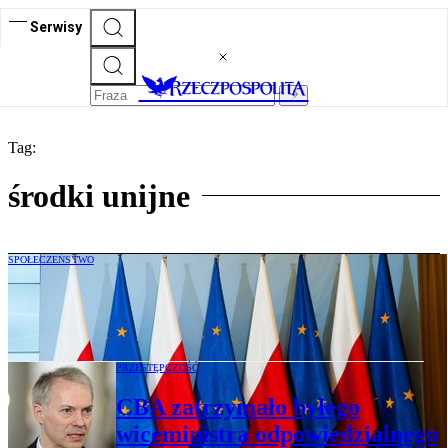
Serwisy
Tag:
środki unijne
SPOŁECZEŃSTWO
Fundusze „dla swoich”. Polacy sceptyczni
wobec sposobu pozdziału środków z UE
PRZESTĘPCZOŚĆ
CBA zatrzymało byłego
wiceministra odpowiedzialnego