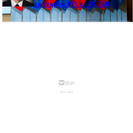
za rządów PiS za NCBiR