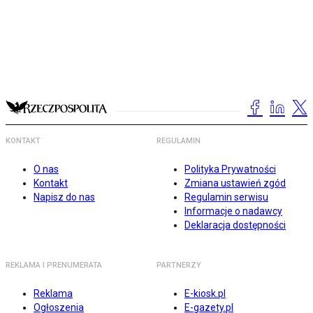
KONTAKT
REGULAMIN
O nas
Polityka Prywatności
Kontakt
Zmiana ustawień zgód
Napisz do nas
Regulamin serwisu
Informacje o nadawcy
Deklaracja dostępności
REKLAMA I PRENUMERATA
PARTNERZY
Reklama
E-kiosk.pl
Ogłoszenia
E-gazety.pl