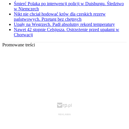
Śmierć Polaka po interwencji policji w Duisburgu. Śledztwo
w Niemczech
Nikt nie chciał hodować krów dla czeskich rezerw
państwowych. Przetarg bez chętnych
Upały na Węgrzech. Padł absolutny rekord temperatury
Nawet 42 stopnie Celsjusza. Ostrzeżenie przed upałami w
Chorwacji
Promowane treści