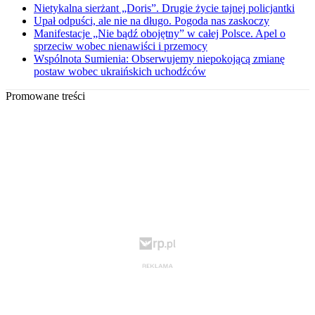
Nietykalna sierżant „Doris”. Drugie życie tajnej policjantki
Upał odpuści, ale nie na długo. Pogoda nas zaskoczy
Manifestacje „Nie bądź obojętny” w całej Polsce. Apel o
sprzeciw wobec nienawiści i przemocy
Wspólnota Sumienia: Obserwujemy niepokojącą zmianę
postaw wobec ukraińskich uchodźców
Promowane treści