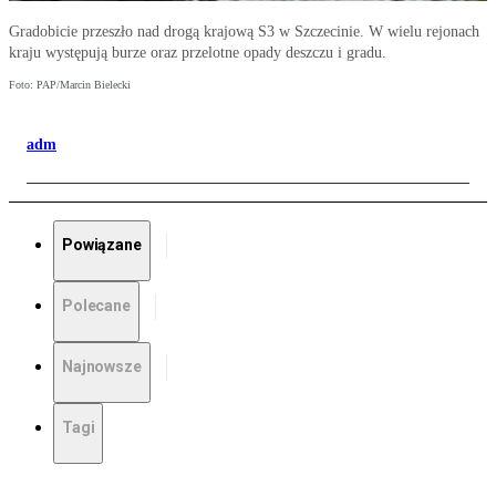
Gradobicie przeszło nad drogą krajową S3 w Szczecinie. W wielu rejonach
kraju występują burze oraz przelotne opady deszczu i gradu.
Foto: PAP/Marcin Bielecki
adm
Powiązane
Polecane
Najnowsze
Tagi