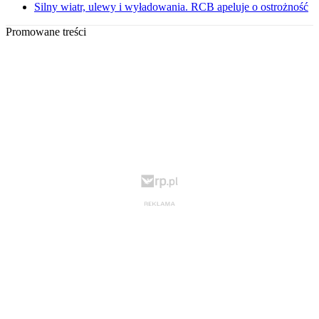
Silny wiatr, ulewy i wyładowania. RCB apeluje o ostrożność
Promowane treści