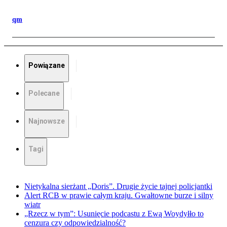
qm
Powiązane
Polecane
Najnowsze
Tagi
Nietykalna sierżant „Doris”. Drugie życie tajnej policjantki
Alert RCB w prawie całym kraju. Gwałtowne burze i silny
wiatr
„Rzecz w tym”: Usunięcie podcastu z Ewą Woydyłło to
cenzura czy odpowiedzialność?