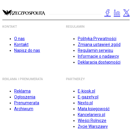
KONTAKT
REGULAMIN
O nas
Polityka Prywatności
Kontakt
Zmiana ustawień zgód
Napisz do nas
Regulamin serwisu
Informacje o nadawcy
Deklaracja dostępności
REKLAMA I PRENUMERATA
PARTNERZY
Reklama
E-kiosk.pl
Ogłoszenia
E-gazety.pl
Prenumerata
Nexto.pl
Archiwum
Mała księgowość
Kancelarierp.pl
Wieści Rolnicze
Życie Warszawy