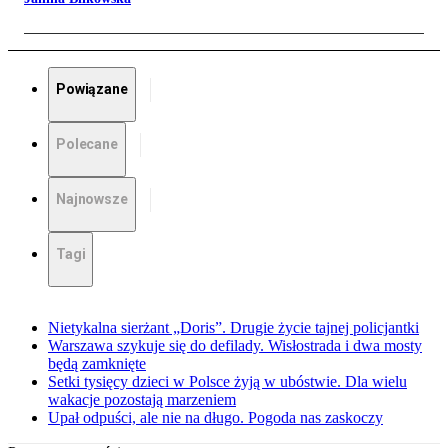
Powiązane
Polecane
Najnowsze
Tagi
Nietykalna sierżant „Doris”. Drugie życie tajnej policjantki
Warszawa szykuje się do defilady. Wisłostrada i dwa mosty
będą zamknięte
Setki tysięcy dzieci w Polsce żyją w ubóstwie. Dla wielu
wakacje pozostają marzeniem
Upał odpuści, ale nie na długo. Pogoda nas zaskoczy