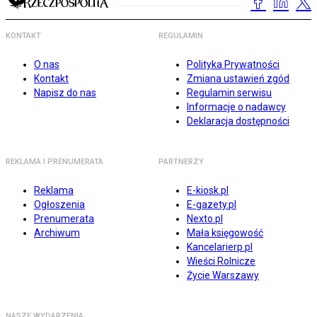
KONTAKT
REGULAMIN
O nas
Polityka Prywatności
Kontakt
Zmiana ustawień zgód
Napisz do nas
Regulamin serwisu
Informacje o nadawcy
Deklaracja dostępności
REKLAMA I PRENUMERATA
PARTNERZY
Reklama
E-kiosk.pl
Ogłoszenia
E-gazety.pl
Prenumerata
Nexto.pl
Archiwum
Mała księgowość
Kancelarierp.pl
Wieści Rolnicze
Życie Warszawy
NASZE WYDARZENIA