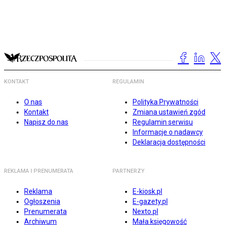
KONTAKT
REGULAMIN
O nas
Polityka Prywatności
Kontakt
Zmiana ustawień zgód
Napisz do nas
Regulamin serwisu
Informacje o nadawcy
Deklaracja dostępności
REKLAMA I PRENUMERATA
PARTNERZY
Reklama
E-kiosk.pl
Ogłoszenia
E-gazety.pl
Prenumerata
Nexto.pl
Archiwum
Mała księgowość