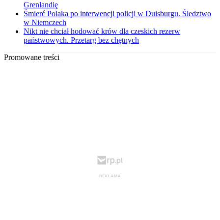
Grenlandię
Śmierć Polaka po interwencji policji w Duisburgu. Śledztwo
w Niemczech
Nikt nie chciał hodować krów dla czeskich rezerw
państwowych. Przetarg bez chętnych
Promowane treści