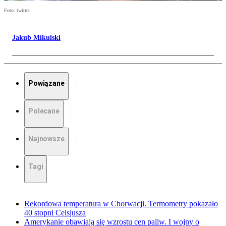
Foto: twitter
Jakub Mikulski
Powiązane
Polecane
Najnowsze
Tagi
Rekordowa temperatura w Chorwacji. Termometry pokazało
40 stopni Celsjusza
Amerykanie obawiają się wzrostu cen paliw. I wojny o