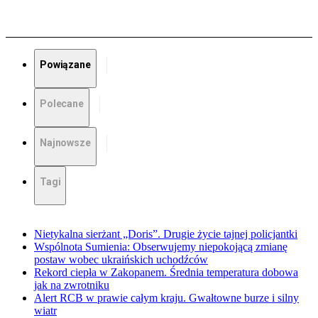
Powiązane
Polecane
Najnowsze
Tagi
Nietykalna sierżant „Doris”. Drugie życie tajnej policjantki
Wspólnota Sumienia: Obserwujemy niepokojącą zmianę
postaw wobec ukraińskich uchodźców
Rekord ciepła w Zakopanem. Średnia temperatura dobowa
jak na zwrotniku
Alert RCB w prawie całym kraju. Gwałtowne burze i silny
wiatr