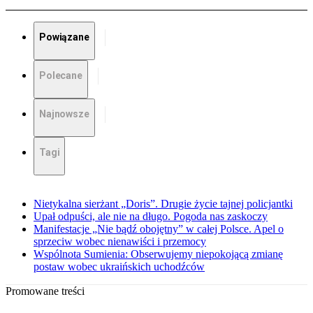
Powiązane
Polecane
Najnowsze
Tagi
Nietykalna sierżant „Doris”. Drugie życie tajnej policjantki
Upał odpuści, ale nie na długo. Pogoda nas zaskoczy
Manifestacje „Nie bądź obojętny” w całej Polsce. Apel o
sprzeciw wobec nienawiści i przemocy
Wspólnota Sumienia: Obserwujemy niepokojącą zmianę
postaw wobec ukraińskich uchodźców
Promowane treści