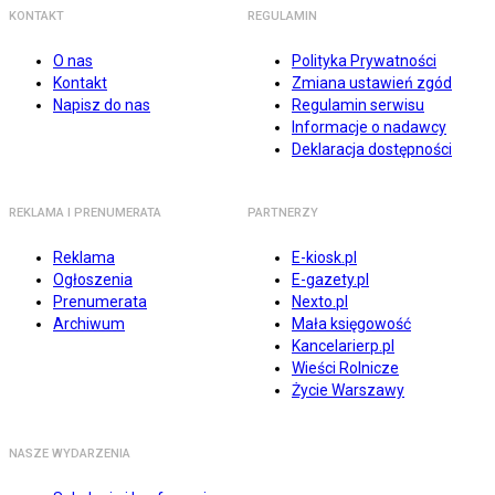
KONTAKT
REGULAMIN
O nas
Polityka Prywatności
Kontakt
Zmiana ustawień zgód
Napisz do nas
Regulamin serwisu
Informacje o nadawcy
Deklaracja dostępności
REKLAMA I PRENUMERATA
PARTNERZY
Reklama
E-kiosk.pl
Ogłoszenia
E-gazety.pl
Prenumerata
Nexto.pl
Archiwum
Mała księgowość
Kancelarierp.pl
Wieści Rolnicze
Życie Warszawy
NASZE WYDARZENIA