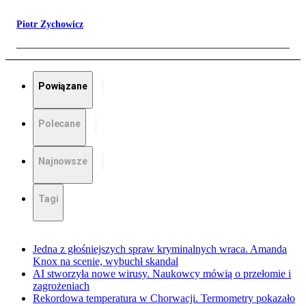
Piotr Zychowicz
Powiązane
Polecane
Najnowsze
Tagi
Jedna z głośniejszych spraw kryminalnych wraca. Amanda
Knox na scenie, wybuchł skandal
AI stworzyła nowe wirusy. Naukowcy mówią o przełomie i
zagrożeniach
Rekordowa temperatura w Chorwacji. Termometry pokazało