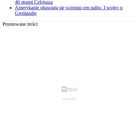
40 stopni Celsjusza
Amerykanie obawiają się wzrostu cen paliw. I wojny o
Grenlandię
Promowane treści