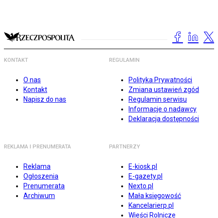
KONTAKT
REGULAMIN
O nas
Polityka Prywatności
Kontakt
Zmiana ustawień zgód
Napisz do nas
Regulamin serwisu
Informacje o nadawcy
Deklaracja dostępności
REKLAMA I PRENUMERATA
PARTNERZY
Reklama
E-kiosk.pl
Ogłoszenia
E-gazety.pl
Prenumerata
Nexto.pl
Archiwum
Mała księgowość
Kancelarierp.pl
Wieści Rolnicze