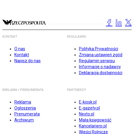
KONTAKT
REGULAMIN
O nas
Polityka Prywatności
Kontakt
Zmiana ustawień zgód
Napisz do nas
Regulamin serwisu
Informacje o nadawcy
Deklaracja dostępności
REKLAMA I PRENUMERATA
PARTNERZY
Reklama
E-kiosk.pl
Ogłoszenia
E-gazety.pl
Prenumerata
Nexto.pl
Archiwum
Mała księgowość
Kancelarierp.pl
Wieści Rolnicze