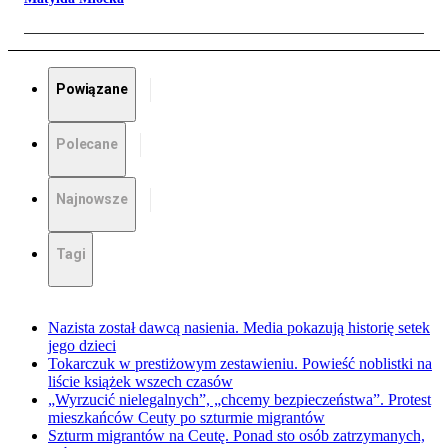
Powiązane
Polecane
Najnowsze
Tagi
Nazista został dawcą nasienia. Media pokazują historię setek
jego dzieci
Tokarczuk w prestiżowym zestawieniu. Powieść noblistki na
liście książek wszech czasów
„Wyrzucić nielegalnych”, „chcemy bezpieczeństwa”. Protest
mieszkańców Ceuty po szturmie migrantów
Szturm migrantów na Ceutę. Ponad sto osób zatrzymanych,