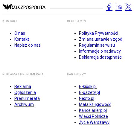
KONTAKT
REGULAMIN
O nas
Polityka Prywatności
Kontakt
Zmiana ustawień zgód
Napisz do nas
Regulamin serwisu
Informacje o nadawcy
Deklaracja dostępności
REKLAMA I PRENUMERATA
PARTNERZY
Reklama
E-kiosk.pl
Ogłoszenia
E-gazety.pl
Prenumerata
Nexto.pl
Archiwum
Mała księgowość
Kancelarierp.pl
Wieści Rolnicze
Życie Warszawy