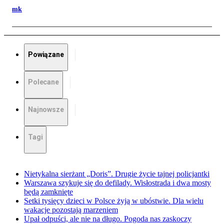
mk
Powiązane
Polecane
Najnowsze
Tagi
Nietykalna sierżant „Doris”. Drugie życie tajnej policjantki
Warszawa szykuje się do defilady. Wisłostrada i dwa mosty
będą zamknięte
Setki tysięcy dzieci w Polsce żyją w ubóstwie. Dla wielu
wakacje pozostają marzeniem
Upał odpuści, ale nie na długo. Pogoda nas zaskoczy