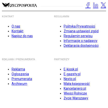
KONTAKT
REGULAMIN
O nas
Polityka Prywatności
Kontakt
Zmiana ustawień zgód
Napisz do nas
Regulamin serwisu
Informacje o nadawcy
Deklaracja dostępności
REKLAMA I PRENUMERATA
PARTNERZY
Reklama
E-kiosk.pl
Ogłoszenia
E-gazety.pl
Prenumerata
Nexto.pl
Archiwum
Mała księgowość
Kancelarierp.pl
Wieści Rolnicze
Życie Warszawy