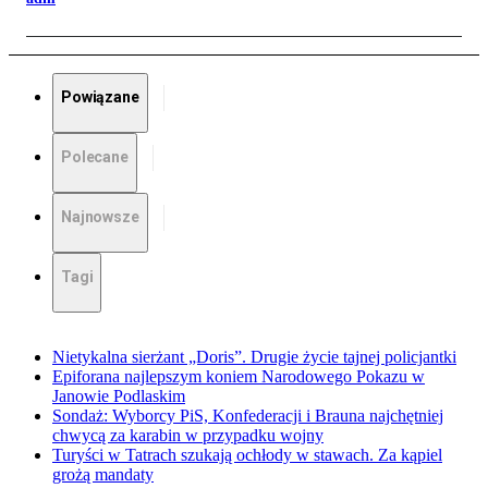
Powiązane
Polecane
Najnowsze
Tagi
Nietykalna sierżant „Doris”. Drugie życie tajnej policjantki
Epiforana najlepszym koniem Narodowego Pokazu w
Janowie Podlaskim
Sondaż: Wyborcy PiS, Konfederacji i Brauna najchętniej
chwycą za karabin w przypadku wojny
Turyści w Tatrach szukają ochłody w stawach. Za kąpiel
grożą mandaty