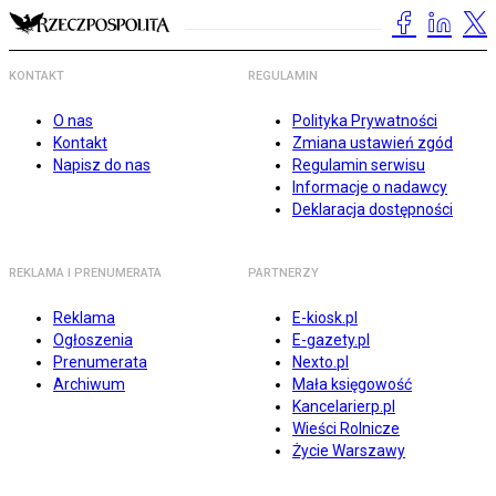
KONTAKT
REGULAMIN
O nas
Polityka Prywatności
Kontakt
Zmiana ustawień zgód
Napisz do nas
Regulamin serwisu
Informacje o nadawcy
Deklaracja dostępności
REKLAMA I PRENUMERATA
PARTNERZY
Reklama
E-kiosk.pl
Ogłoszenia
E-gazety.pl
Prenumerata
Nexto.pl
Archiwum
Mała księgowość
Kancelarierp.pl
Wieści Rolnicze
Życie Warszawy