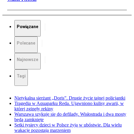
Powiązane
Polecane
Najnowsze
Tagi
Nietykalna sierżant „Doris”. Drugie życie tajnej policjantki
Tragedia w Aquaparku Reda. Ujawniono kulisy awarii, w
której zginęły rekiny
Warszawa szykuje się do defilady. Wisłostrada i dwa mosty
będą zamknięte
Setki tysięcy dzieci w Polsce żyją w ubóstwie. Dla wielu
wakacje pozostają marzeniem