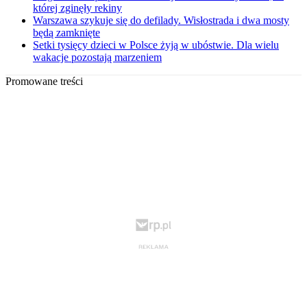
której zginęły rekiny
Warszawa szykuje się do defilady. Wisłostrada i dwa mosty
będą zamknięte
Setki tysięcy dzieci w Polsce żyją w ubóstwie. Dla wielu
wakacje pozostają marzeniem
Promowane treści