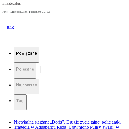
miasteczka.
Foto: Wikipedia/Jacek Karczmarz/CC 3.0
blik
Powiązane
Polecane
Najnowsze
Tagi
Nietykalna sierżant „Doris”. Drugie życie tajnej policjantki
Tragedia w Aquaparku Reda. Ujawniono kulisy awarii, w