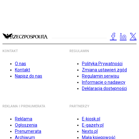
KONTAKT
REGULAMIN
O nas
Polityka Prywatności
Kontakt
Zmiana ustawień zgód
Napisz do nas
Regulamin serwisu
Informacje o nadawcy
Deklaracja dostępności
REKLAMA I PRENUMERATA
PARTNERZY
Reklama
E-kiosk.pl
Ogłoszenia
E-gazety.pl
Prenumerata
Nexto.pl
Archiwum
Mała księgowość