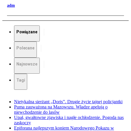
adm
Powiązane
Polecane
Najnowsze
Tagi
Nietykalna sierżant „Doris”. Drugie życie tajnej policjantki
Puma zauważona na Mazowszu. Władze apelują o
niewchodzenie do lasów
Upał, gwałtowne zjawiska i nagłe ochłodzenie. Pogoda nas
zaskoczy
Epiforana najlepszym koniem Narodowego Pokazu w