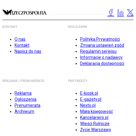
KONTAKT
REGULAMIN
O nas
Polityka Prywatności
Kontakt
Zmiana ustawień zgód
Napisz do nas
Regulamin serwisu
Informacje o nadawcy
Deklaracja dostępności
REKLAMA I PRENUMERATA
PARTNERZY
Reklama
E-kiosk.pl
Ogłoszenia
E-gazety.pl
Prenumerata
Nexto.pl
Archiwum
Mała księgowość
Kancelarierp.pl
Wieści Rolnicze
Życie Warszawy