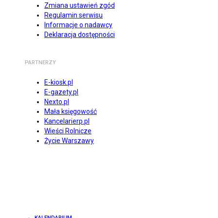
Zmiana ustawień zgód
Regulamin serwisu
Informacje o nadawcy
Deklaracja dostępności
PARTNERZY
E-kiosk.pl
E-gazety.pl
Nexto.pl
Mała księgowość
Kancelarierp.pl
Wieści Rolnicze
Życie Warszawy
KALENDARIUM