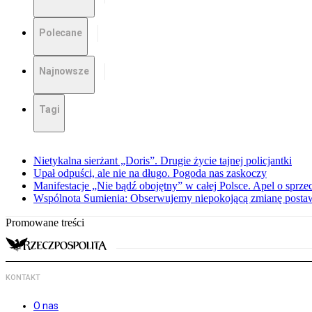
Polecane
Najnowsze
Tagi
Nietykalna sierżant „Doris”. Drugie życie tajnej policjantki
Upał odpuści, ale nie na długo. Pogoda nas zaskoczy
Manifestacje „Nie bądź obojętny” w całej Polsce. Apel o sprz
Wspólnota Sumienia: Obserwujemy niepokojącą zmianę posta
Promowane treści
KONTAKT
O nas