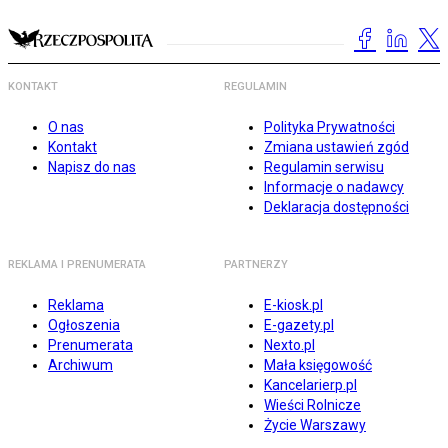
KONTAKT
REGULAMIN
O nas
Polityka Prywatności
Kontakt
Zmiana ustawień zgód
Napisz do nas
Regulamin serwisu
Informacje o nadawcy
Deklaracja dostępności
REKLAMA I PRENUMERATA
PARTNERZY
Reklama
E-kiosk.pl
Ogłoszenia
E-gazety.pl
Prenumerata
Nexto.pl
Archiwum
Mała księgowość
Kancelarierp.pl
Wieści Rolnicze
Życie Warszawy