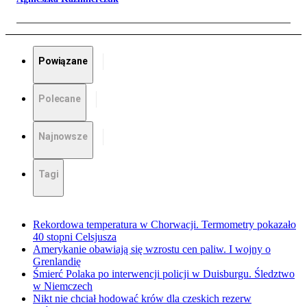
Powiązane
Polecane
Najnowsze
Tagi
Rekordowa temperatura w Chorwacji. Termometry pokazało
40 stopni Celsjusza
Amerykanie obawiają się wzrostu cen paliw. I wojny o
Grenlandię
Śmierć Polaka po interwencji policji w Duisburgu. Śledztwo
w Niemczech
Nikt nie chciał hodować krów dla czeskich rezerw