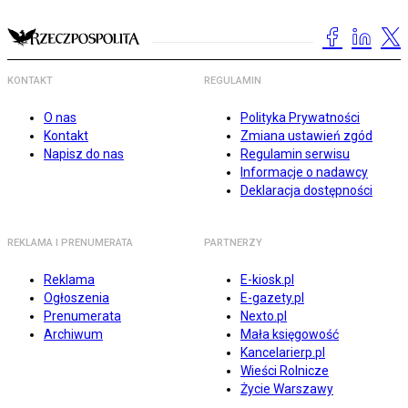
KONTAKT
REGULAMIN
O nas
Polityka Prywatności
Kontakt
Zmiana ustawień zgód
Napisz do nas
Regulamin serwisu
Informacje o nadawcy
Deklaracja dostępności
REKLAMA I PRENUMERATA
PARTNERZY
Reklama
E-kiosk.pl
Ogłoszenia
E-gazety.pl
Prenumerata
Nexto.pl
Archiwum
Mała księgowość
Kancelarierp.pl
Wieści Rolnicze
Życie Warszawy