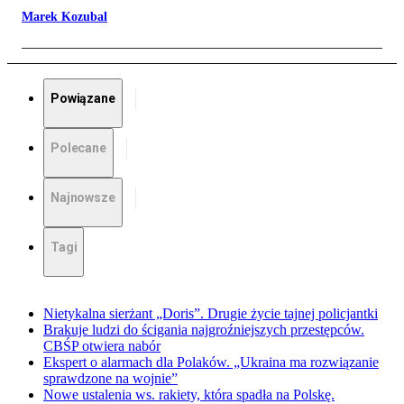
Marek Kozubal
Powiązane
Polecane
Najnowsze
Tagi
Nietykalna sierżant „Doris”. Drugie życie tajnej policjantki
Brakuje ludzi do ścigania najgroźniejszych przestępców.
CBŚP otwiera nabór
Ekspert o alarmach dla Polaków. „Ukraina ma rozwiązanie
sprawdzone na wojnie”
Nowe ustalenia ws. rakiety, która spadła na Polskę.