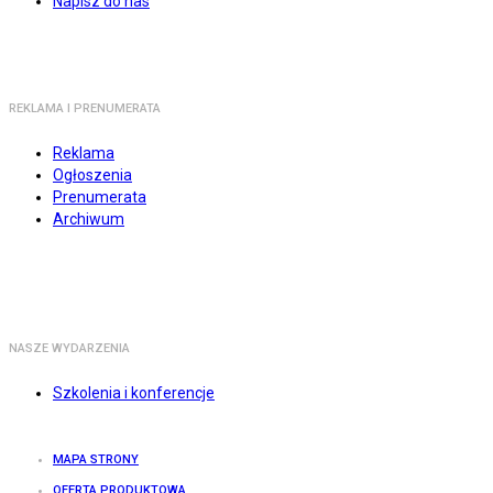
Napisz do nas
REKLAMA I PRENUMERATA
Reklama
Ogłoszenia
Prenumerata
Archiwum
NASZE WYDARZENIA
Szkolenia i konferencje
MAPA STRONY
OFERTA PRODUKTOWA