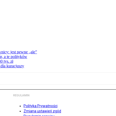
nicy: jest pewne „ale”
, a te polityków
 tys. zł
 dla kuracjuszy
REGULAMIN
Polityka Prywatności
Zmiana ustawień zgód