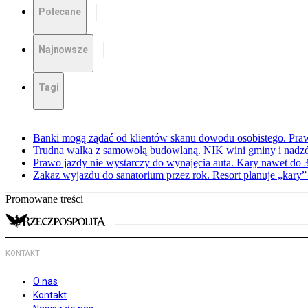
Polecane
Najnowsze
Tagi
Banki mogą żądać od klientów skanu dowodu osobistego. Praw
Trudna walka z samowolą budowlaną. NIK wini gminy i nadzór
Prawo jazdy nie wystarczy do wynajęcia auta. Kary nawet do 30
Zakaz wyjazdu do sanatorium przez rok. Resort planuje „kary”
Promowane treści
KONTAKT
O nas
Kontakt