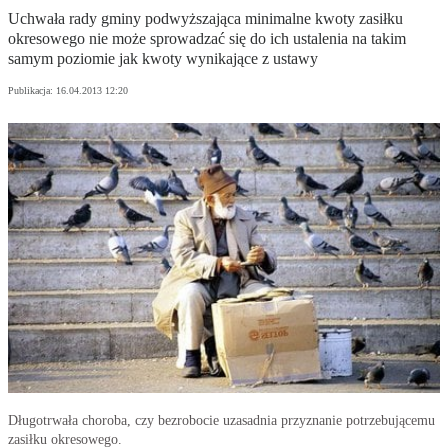
Uchwała rady gminy podwyższająca minimalne kwoty zasiłku
okresowego nie może sprowadzać się do ich ustalenia na takim
samym poziomie jak kwoty wynikające z ustawy
Publikacja:
16.04.2013 12:20
Długotrwała choroba, czy bezrobocie uzasadnia przyznanie potrzebującemu
zasiłku okresowego.