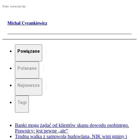
Foto: www.sxc.hu
Michał Cyrankiewicz
Powiązane
Polecane
Najnowsze
Tagi
Banki mogą żądać od klientów skanu dowodu osobistego.
Prawnicy: jest pewne „ale”
Trudna walka z samowolą budowlaną. NIK wini gminy i