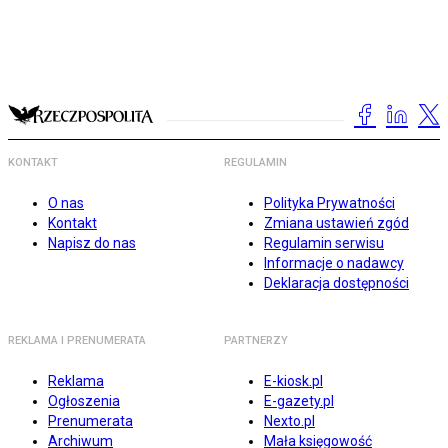
KONTAKT
REGULAMIN
O nas
Polityka Prywatności
Kontakt
Zmiana ustawień zgód
Napisz do nas
Regulamin serwisu
Informacje o nadawcy
Deklaracja dostępności
REKLAMA I PRENUMERATA
PARTNERZY
Reklama
E-kiosk.pl
Ogłoszenia
E-gazety.pl
Prenumerata
Nexto.pl
Archiwum
Mała księgowość