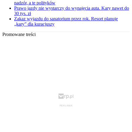
nadzór, a te polityków
Prawo jazdy nie wystarczy do wynajęcia auta. Kary nawet do
30 tys. zł
Zakaz wyjazdu do sanatorium przez rok. Resort planuje
„kary” dla kuracjuszy
Promowane treści