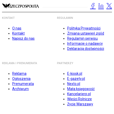
KONTAKT
REGULAMIN
O nas
Polityka Prywatności
Kontakt
Zmiana ustawień zgód
Napisz do nas
Regulamin serwisu
Informacje o nadawcy
Deklaracja dostępności
REKLAMA I PRENUMERATA
PARTNERZY
Reklama
E-kiosk.pl
Ogłoszenia
E-gazety.pl
Prenumerata
Nexto.pl
Archiwum
Mała księgowość
Kancelarierp.pl
Wieści Rolnicze
Życie Warszawy