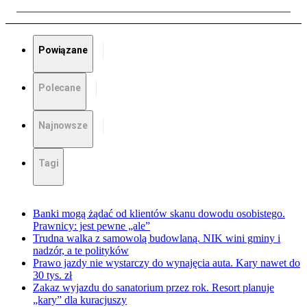
Powiązane
Polecane
Najnowsze
Tagi
Banki mogą żądać od klientów skanu dowodu osobistego.
Prawnicy: jest pewne „ale”
Trudna walka z samowolą budowlaną. NIK wini gminy i
nadzór, a te polityków
Prawo jazdy nie wystarczy do wynajęcia auta. Kary nawet do
30 tys. zł
Zakaz wyjazdu do sanatorium przez rok. Resort planuje
„kary” dla kuracjuszy