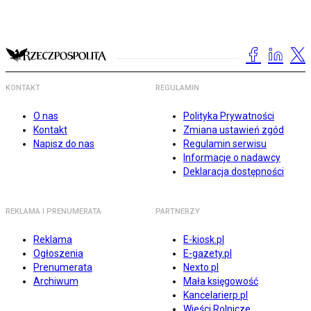
KONTAKT
REGULAMIN
O nas
Polityka Prywatności
Kontakt
Zmiana ustawień zgód
Napisz do nas
Regulamin serwisu
Informacje o nadawcy
Deklaracja dostępności
REKLAMA I PRENUMERATA
PARTNERZY
Reklama
E-kiosk.pl
Ogłoszenia
E-gazety.pl
Prenumerata
Nexto.pl
Archiwum
Mała księgowość
Kancelarierp.pl
Wieści Rolnicze