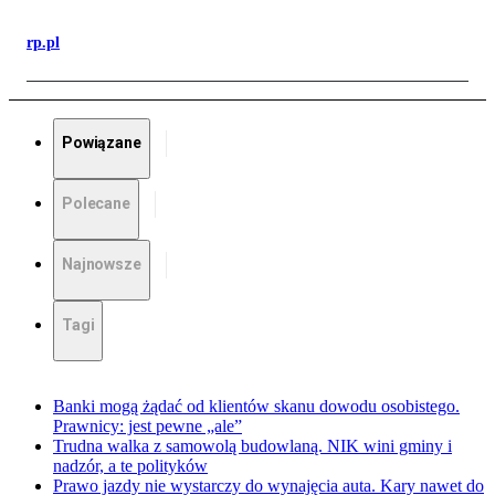
rp.pl
Powiązane
Polecane
Najnowsze
Tagi
Banki mogą żądać od klientów skanu dowodu osobistego.
Prawnicy: jest pewne „ale”
Trudna walka z samowolą budowlaną. NIK wini gminy i
nadzór, a te polityków
Prawo jazdy nie wystarczy do wynajęcia auta. Kary nawet do